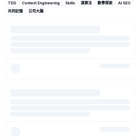
裝完之後，agent 對你一無所知
- 作者：
AutoKitty
TDD
Context Engineering
Skills
演算法
數學探索
AI SEO
把 agent 跑任務的費用降了五倍，模型版本從頭到尾沒動。har
共同記憶
公司大腦
你有算過自己的 agent 掛掉以後，要多久才會發現嗎？
- 作者
讓 coding agent 能日常用的，是一堆你覺得無聊的 plumbing
compaction 沒壞。壞的是你的 recovery 設計
- 作者：
鍵盤工
agent 進無限迴圈的時候，你的告警和 budget guard 同時失
常駐上下文吃掉的 token，比你整個對話還多
- 作者：
承翰
以前懶得碰家電 API，現在反而很容易想試。真正變便宜的是