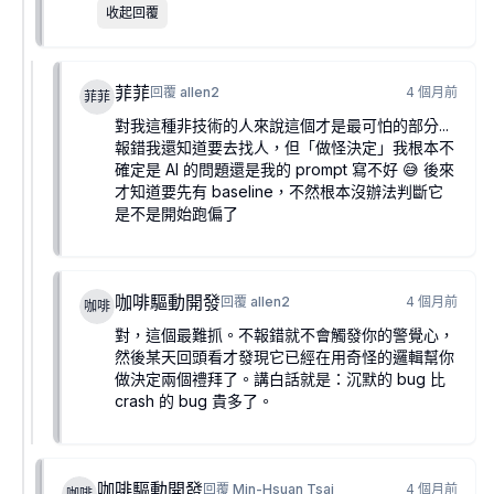
收起回覆
菲菲
回覆
allen2
4 個月前
菲菲
對我這種非技術的人來說這個才是最可怕的部分...
報錯我還知道要去找人，但「做怪決定」我根本不
確定是 AI 的問題還是我的 prompt 寫不好 😅 後來
才知道要先有 baseline，不然根本沒辦法判斷它
是不是開始跑偏了
咖啡驅動開發
回覆
allen2
4 個月前
咖啡
對，這個最難抓。不報錯就不會觸發你的警覺心，
然後某天回頭看才發現它已經在用奇怪的邏輯幫你
做決定兩個禮拜了。講白話就是：沉默的 bug 比
crash 的 bug 貴多了。
咖啡驅動開發
回覆
Min-Hsuan Tsai
4 個月前
咖啡