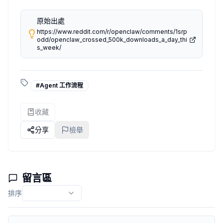
Skills 的供應鏈風險是真實的
這個點大部分人沒想到，但做過工程的人應該秒懂：你裝的 ski
原始出處
Skill 可以執行 shell 指令、讀寫本機檔案、呼叫外部 API。如果
https://www.reddit.com/r/openclaw/comments/1srp
跟 npm 包的情況一模一樣。差別是 npm 有 audit 工具，ski
odd/openclaw_crossed_500k_downloads_a_day_thi
s_week/
Gateway 綁 0.0.0.0 是最低級也最常見的坑
這個是性質最嚴重的一個。Gateway 預設如果你沒有特別設定
實際跑一下：
#
Agent 工作流程
如果看到
，你需要馬上去設定
0.0.0.0:PORT
gateway.bin
我知道這聽起來基本，但每次有人說「我這只是測試環境」然後
收藏
這 5 個坑的共同點是：它們都不會在你按下 deploy 的當
分享
檢舉
上線前的 checklist 不是為了完美，是為了讓你的帳單和安
作者：
咖啡驅動開發
2026-04-22T00:06:05.489+00:00
留言區
排序