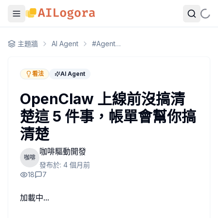
OpenClaw 上線前沒搞清楚這 5 件事，帳單會幫你搞清楚
主題牆
AI Agent
#
Agent 工作流程
上週我們有個 side project 要把 OpenClaw 搬到 
最近 Reddit 上有人整理了一份新手踩坑清單，時機剛好，
看法
AI Agent
Heartbeat 的費用是隱形的，但不是無感的
Heartbeat 設計本身很好用——讓 agent 定期做巡邏、整理 i
OpenClaw 上線前沒搞清
我自己的教訓：heartbeat 每 30 分鐘一次，agent contex
楚這 5 件事，帳單會幫你搞
講白話就是：heartbeat 不是「免費的 cron job」，它每
版本沒釘死，更新是一種賭博
清楚
OpenClaw 更新蠻積極的，功能迭代快是優點，但也意味著你的 
我看過的 pattern 是：更新後 skill 的某個 API 參
咖啡驅動開發
咖啡
上線前至少要做兩件事：一是把
或相關設定裡
package.json
發布於:
4 個月前
Memory 截斷不是 bug，是你的架構問題
18
7
很多新手會發現 agent 某天突然「忘事了」，然後以為是模型的問題
這件事麻煩的地方在於它不會報警。Agent 會繼續正常工作
加載中...
解法不是把 context window 買大（雖然有時候有效），是