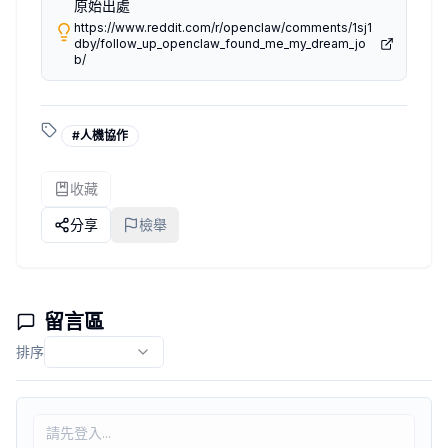
第三層：文化與公司特徵
原始出處
公司規模（早期 startup vs. 大公司）
https://www.reddit.com/r/openclaw/comments/1sj1
dby/follow_up_openclaw_found_me_my_dream_jo
產業限制
b/
工作強度預期
把這些寫清楚，agent 才有東西可以跑。否則你說「幫我找
可執行任務 vs. 宣示目標
#
人機協作
這篇帖子讓我覺得有趣的不是「1 分鐘出結果」，而是作者顯然已
我的理解是，成功的 job search agent 流程大概可以拆成四
收藏
目標定義
：你跟 agent 反覆問答，直到你能說出「我在找 remote
探索
：agent 主動搜尋職缺、公司背景、文化評價，然後整理
分享
檢舉
配對
：把你的條件跟職缺做交叉比對，列出優先順序。
行動
：調整履歷重點、準備 cover letter，安排投遞時機。
前兩個階段是 agent 在幫你做你自己不想做的資訊整理。但
倖存者偏差這件事得說一下
留言區
「AI 幫我找到夢幻工作」這種帖子在 Reddit 上容易爆紅，
排序
但同樣的流程，試了但沒成功的人在哪裡？
不是要潑冷水，是 SRE 的職業病——任何系統評估都要問失
市場供需
：軟體工程師的職缺密度跟某些利基職能差很多，複製
地點彈性
：4000+ miles 能接受，說明他的條件是全 re