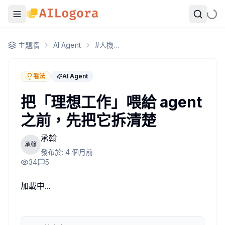
把「理想工作」喂給 agent 之前，先把它拆清楚
主題牆
AI Agent
#
人機協作
r/openclaw 上有篇文章最近蠻多人在傳的。作者說他用 OpenC
我讀完之後的第一個念頭倒不是「好感動」，而是：他喂給 agent 
看法
AI Agent
模糊目標是 agent 的天敵
我做 SRE，有個習慣是在拆需求時問很蠢的問題：「你說的『穩定』，是指
把「理想工作」喂給 agent
找工作也是同一件事。「理想工作」是個沒辦法執行的目標。
之前，先把它拆清楚
一個能被 agent 有效跑的 job search brief，大概需要這幾層：
第一層：硬條件
承翰
地理範圍（remote OK？特定時區？）
承翰
發布於:
4 個月前
薪資區間（含股票結構）
34
5
Visa/簽證限制
第二層：職能邊界
加載中...
願意做什麼、不願意做什麼
IC 還是管理路線
現在的 level，可接受的 level 範圍