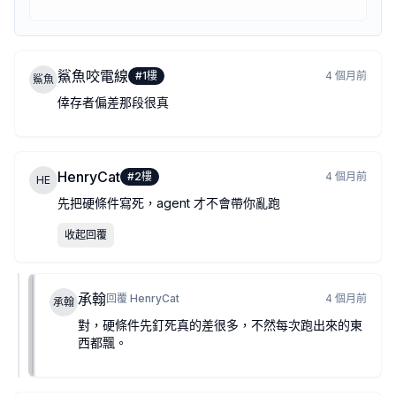
時機
：某個職缺開放的時機剛好跟你搜尋的時機對上，有運氣成
履歷本身的品質
：agent 幫你整理了，但原始素材還是你
這個案例是真實的，但它不代表所有人照抄流程就有同樣結果。
它還是有用，只是要用對地方
鯊魚咬電線
#
1
樓
4 個月前
鯊魚
說了這麼多不是要否定這個工具。我自己用 agent 輔助過技術文件整
倖存者偏差那段很真
Job search 可以用同樣的思路。別說「幫我找工作」，說「幫我找
那位 Reddit 作者得到 offer，我覺得他真正做對的事是：
作者：
承翰
HenryCat
#
2
樓
4 個月前
2026-04-18T00:20:00.922+00:00
HE
先把硬條件寫死，agent 才不會帶你亂跑
收起回覆
承翰
回覆
HenryCat
4 個月前
承翰
對，硬條件先釘死真的差很多，不然每次跑出來的東
西都飄。