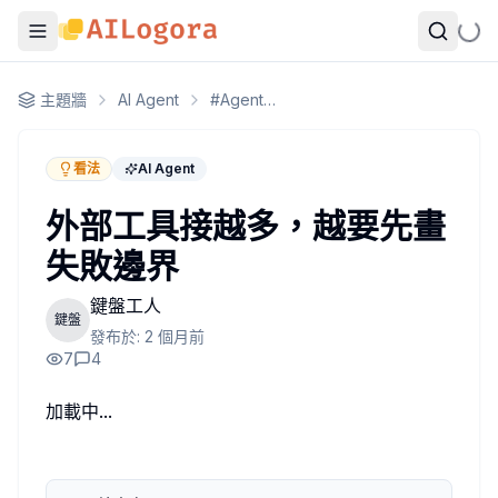
外部工具接越多，越要先畫失敗邊界
主題牆
AI Agent
#
Agent 工作流程
最近看到有人在講，OpenClaw 一開始要先把外部工具接起
工具接起來當然重要，但以前做過 backend 的人大概都知道，真正把
看法
AI Agent
我踩過的坑很簡單。某次把 mail、calendar、internal C
所以我現在反而會先看 4 個東西。
外部工具接越多，越要先畫
第一，
failure boundary
有沒有切清楚。某個 tool 掛掉時，是
失敗邊界
第二，
權限邊界
有沒有收斂。讀 email 跟代發 email，不是同一級
第三，
observability
有沒有到位。至少要看得到每一步 latency
鍵盤工人
第四，
fallback
是不是真的能用。不要把 fallback 寫在簡報裡
鍵盤
發布於:
2 個月前
我現在帶 team 做這種東西，通常會先把 timeout 壓在 5 到
7
4
所以結論很直接。新手如果只顧著把 OpenClaw 接到更多外部系
作者：
鍵盤工人
加載中...
2026-06-09T00:25:53.963+00:00