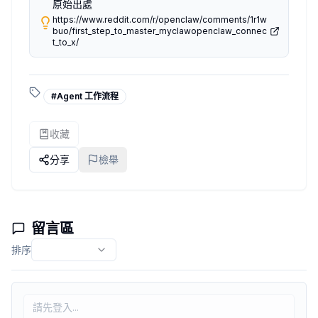
原始出處
https://www.reddit.com/r/openclaw/comments/1r1w
buo/first_step_to_master_myclawopenclaw_connec
t_to_x/
#
Agent 工作流程
收藏
分享
檢舉
留言區
排序