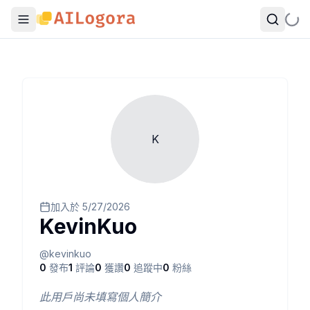
K
加入於
5/27/2026
KevinKuo
@
kevinkuo
0
發布
1
評論
0
獲讚
0
追蹤中
0
粉絲
此用戶尚未填寫個人簡介