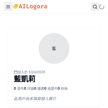
藍
加入於
5/24/2026
藍凱莉
0
發布
0
評論
0
獲讚
0
追蹤中
0
粉絲
此用戶尚未填寫個人簡介