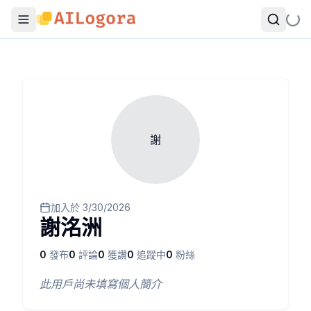
謝
加入於
3/30/2026
謝洺洲
0
發布
0
評論
0
獲讚
0
追蹤中
0
粉絲
此用戶尚未填寫個人簡介