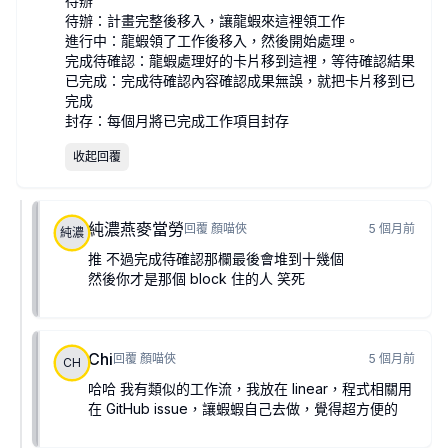
待辦
待辦：計畫完整後移入，讓龍蝦來這裡領工作
進行中：龍蝦領了工作後移入，然後開始處理。
完成待確認：龍蝦處理好的卡片移到這裡，等待確認結果
已完成：完成待確認內容確認成果無誤，就把卡片移到已
完成
封存：每個月將已完成工作項目封存
收起回覆
純濃燕麥當勞
回覆
顏喵俠
5 個月前
純濃
推 不過完成待確認那欄最後會堆到十幾個
然後你才是那個 block 住的人 笑死
Chi
回覆
顏喵俠
5 個月前
CH
哈哈 我有類似的工作流，我放在 linear，程式相關用
在 GitHub issue，讓蝦蝦自己去做，覺得超方便的