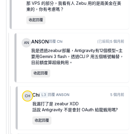
那 VPS 的部分，我看有人 Zebu 用的是兩美金在美
東的，你有考慮嗎？
收起回覆
ANSON
回覆
Chi
(已編輯)
5 個月前
AN
我是透過zeabur部屬，Antigravity有12個模型~主
要用Gemini 3 flash，透過CLI P 用五個帳號輪替，
目前額度算超級夠用。
收起回覆
Chi
L
3
回覆
ANSON
5 個月前
CH
我漏打了是 zeabur XDD
話說 Antigravity 不是會封 OAuth 給龍蝦用嗎?
收起回覆