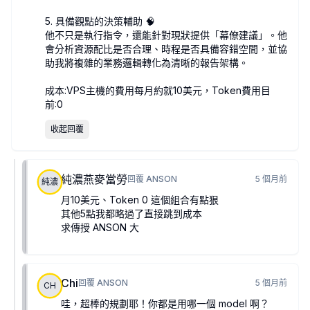
5. 具備觀點的決策輔助 🧠
他不只是執行指令，還能針對現狀提供「幕僚建議」。他
會分析資源配比是否合理、時程是否具備容錯空間，並協
助我將複雜的業務邏輯轉化為清晰的報告架構。
成本:VPS主機的費用每月約就10美元，Token費用目
前:0
收起回覆
純濃燕麥當勞
回覆
ANSON
5 個月前
純濃
月10美元、Token 0 這個組合有點狠
其他5點我都略過了直接跳到成本
求傳授 ANSON 大
Chi
回覆
ANSON
5 個月前
CH
哇，超棒的規劃耶！你都是用哪一個 model 啊？