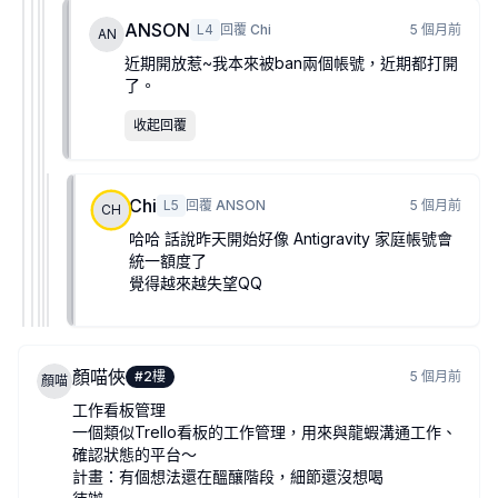
ANSON
L
4
回覆
Chi
5 個月前
AN
近期開放惹~我本來被ban兩個帳號，近期都打開
了。
收起回覆
Chi
L
5
回覆
ANSON
5 個月前
CH
哈哈 話說昨天開始好像 Antigravity 家庭帳號會
統一額度了
覺得越來越失望QQ
顏喵俠
#
2
樓
5 個月前
顏喵
工作看板管理
一個類似Trello看板的工作管理，用來與龍蝦溝通工作、
確認狀態的平台～
計畫：有個想法還在醞釀階段，細節還沒想喝