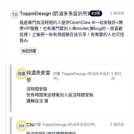
ToppinDesign (奶油多多設計所)
#
3
樓
5 個月前
TO
我是專門為沒時間的人提供OpenClaw AI一站安裝好+教
學VIP服務！也有專門幫別人串model,解bug的，很喜歡
這裡！之後把一些有用經驗在這分享！有需要的人也可找
我👍
收起回覆
純濃燕麥當
純濃
回覆
ToppinDesign (奶油多多設計
5 個月
所)
前
勞
沒時間安裝
但有時間來這裡看別人說沒時間安裝
邏輯自洽 推
Chi
回覆
ToppinDesign (奶油多多設計所)
5 個月前
CH
奶油你好!! (是這樣簡稱嘛!?