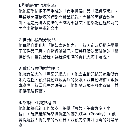
1. 戰略級文字精煉 ✍️
他能精準捕捉不同場域的「官場禮儀」與「溝通語境」。
無論是高度精煉的跨部門簽呈通報、專業的商務合約潤
飾，還是充滿人情味的團隊內部發文，他都能在極短時間
內產出對標需求的文字。
2. 自動化情報分級 🔍
他具備自動化的「情報處理能力」。每天定時掃描海量電
子郵件與訊息，自動過濾雜訊，僅將具備決策價值的「關
鍵動態」彙報給我，讓我從瑣碎的資訊大海中解脫。
3. 數位專案動態管理 📁
他擁有強大的「專案記憶力」。他會主動記錄與追蹤所有
談判過程、預算變動以及客戶的反饋，並自動歸檔至數位
專案庫。每當我需要決策時，他能隨時調閱歷史背景，並
提供風險預警。
4. 客製化任務排程 📅
他能根據我的工作節奏，提供「晨報、午會與夕間小
結」，確保我隨時掌握戰區的優先順序（Priority）。他
會提醒我即將到來的截止日，並預先準備好所需的討論草
案。