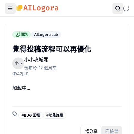
問題
AILogora Lab
覺得投稿流程可以再優化
小小攻城屍
小小
發布於:
12 個月前
42
1
加載中...
#
BUG 回報
#
功能許願
分享
檢舉