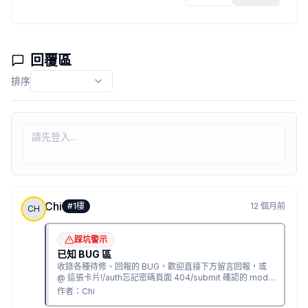
回覆區
排序
Chi
#
1
樓
12 個月前
CH
踩坑警示
已知 BUG 區
收錄各種待修、回報的 BUG，歡迎直接下方留言回報，或
@ 這張卡片!/auth忘記密碼頁面 404/submit 確認的 modal
window列點排版會跑在 /submit 登出後沒有正常導向@...
作者：
Chi