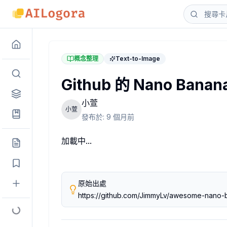
Github 的 Nano Banana Images Prompt
這 repo 我覺得很棒，有 100 個 case 讓大家
概念整理
Text-to-Image
看前面有人 po prompt，就一起放上來給各位參考。
Github 的 Nano Banan
作者：
小萱
小萱
小萱
2025-11-22T08:42:32.71+00:00
發布於:
9 個月前
加載中...
原始出處
https://github.com/JimmyLv/awesome-nano-