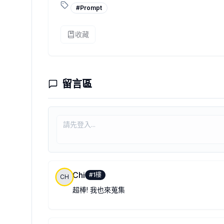
#
Prompt
收藏
留言區
Chi
#
1
樓
CH
超棒! 我也來蒐集