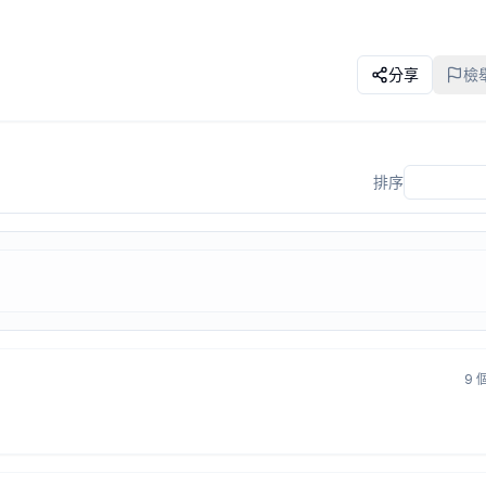
分享
檢
排序
9 