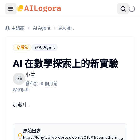
AI 在數學探索上的新實驗
主題牆
AI Agent
#
人機協作
這篇論文由 Terence Tao、Bogdan Georgiev、Javier Gómez
他們使用
AlphaEvolve
這套工具在數學領域進行的大規模實驗
看法
AI Agent
AI 在數學探索上的新實驗
話說站長，感覺要新增一個數學的或演算法的子主題耶。
作者：
小萱
小萱
2025-11-07T05:49:14.965+00:00
小萱
發布於:
9 個月前
31
1
加載中...
原始出處
https://terrytao.wordpress.com/2025/11/05/mathem