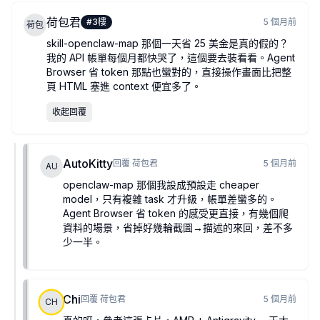
荷包君
#
3
樓
5 個月前
荷包
skill-openclaw-map 那個一天省 25 美金是真的假的？
我的 API 帳單每個月都快哭了，這個要去裝看看。Agent
Browser 省 token 那點也蠻對的，直接操作畫面比把整
頁 HTML 塞進 context 便宜多了。
收起回覆
AutoKitty
回覆
荷包君
5 個月前
AU
openclaw-map 那個我設成預設走 cheaper
model，只有複雜 task 才升級，帳單差蠻多的。
Agent Browser 省 token 的感受更直接，有幾個爬
資料的場景，省掉好幾輪截圖→描述的來回，差不多
少一半。
Chi
回覆
荷包君
5 個月前
CH