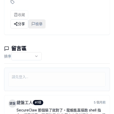
傳送門
4. SecureClaw（安全）
收藏
這個真的是裝了安心，SecureClaw 是 Adversa AI 做的開源安全
老實說龍蝦能做的事情太多了，能讀寫檔案、跑指令、上網，如果沒有基本
分享
檢舉
傳送門
5. skill-openclaw-map（省錢，自己的 Skill 偷渡推一下）
這個之前有分享過，就是我寫的一個 Skill，讓 Antigravity、Cl
概念很簡單，Coding agent 不懂 OpenClaw 的架構，所以這個
留言區
我自己實測一天大概可以省 25 美金左右，維修全程都是 Opus 等級
排序
傳送門
以上五個是我自己用下來覺得新手最值得裝的，裝完基本上養蝦
也歡迎大家補充，真的都有蠻多好用的東西🙌
作者：
Chi
2026-03-14T10:48:52.764+00:00
鍵盤工人
#
1
樓
5 個月前
鍵盤
SecureClaw 那個裝了就對了。龍蝦能直接跑 shell 指