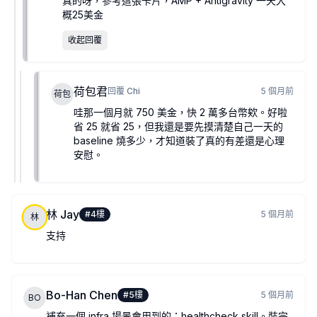
真的呀，參考這張卡片，AMP + Antigravity 一天大
概25美金
收起回覆
荷包君
回覆
Chi
5 個月前
荷包
哇那一個月就 750 美金，快 2 萬多台幣欸。好啦
省 25 就省 25，但我還是要先摸清楚自己一天的
baseline 燒多少，才知道裝了真的有差還是心理
安慰。
林 Jay
#
4
樓
5 個月前
林
支持
Bo-Han Chen
#
5
樓
5 個月前
BO
補充一個 infra 場景會用到的：healthcheck skill。裝完