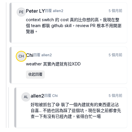
Peter LY
回覆
allen2
5 個月前
PE
context switch 的 cost 真的比你想的高。我現在整
個 team 都裝 github skill，review PR 根本不用開瀏
覽器。
Chi
回覆
allen2
5 個月前
CH
weather 其實內建就有拉XDD
收起回覆
allen2
回覆
Chi
5 個月前
AL
好啦被抓包了😅 裝了一個內建就有的東西還沾沾
自喜... 不過也因為踩了這個坑，現在裝之前都會先
查一下有沒有已經內建，省得白忙一場