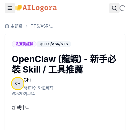
OpenClaw 新手必裝的 4 個 Skill 推薦：免費搜尋、安全掃描、
主題牆
TTS/ASR/STS
玩龍蝦也一陣子了，試過各種的工具跟 Skill，其實蠻多的，而
實測經驗
TTS/ASR/STS
1. 本地部署 SearXNG（免費上網）
OpenClaw (龍蝦) - 新手必
SearXNG 是一個開源的 metasearch engine，本
部署方式蠻簡單的，Docker 跑起來就好，設定好 JSON o
裝 Skill / 工具推薦
傳送門
2. Agent Browser（省 token）
Chi
CH
這個我覺得蠻多人忽略的。龍蝦內建的 Agent Browser
發布於:
5 個月前
為什麼說省 token？因為有些任務如果純靠 LLM 去解析網頁內
5292
14
記得用一個獨立的 browser profile，不要讓龍蝦碰到你自己
傳送門
加載中...
3. memory-lancedb（變聰明）
龍蝦本身就有記憶系統，但 memory-lanced 這個 plu
簡單講就是龍蝦會更記得你跟它講過什麼，之前犯過的錯也會學