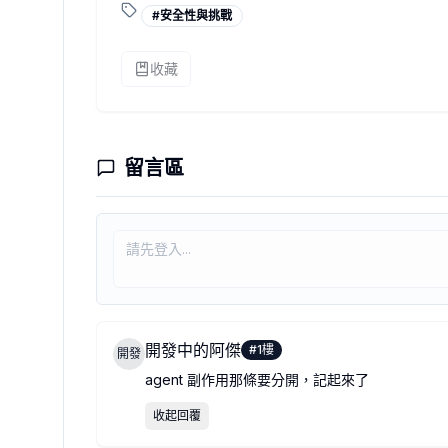
#
安全性與挑戰
收藏
留言區
開發中的阿傑
#
1
樓
開發
agent 副作用那條要分開，記起來了
收起回覆