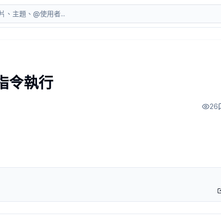
rity review 那關出現了一個問題，讓整個討論都停下來了。問
rompt injection 真正的底層問題不是壞輸入，是 rol
當指令執行
的寫法模仿 reasoning 的風格，attack success
能會一次授權所有操作，因為這樣最容易完成任務。但如果你把 role co
26
ent workflow 的結構是：觸發、執行、完成，human-in
分。這聽起來是工程議題，但 PM 在功能設計的時候就要問清楚：這個 
能，agent 讀信件、分類、摘要。有一封釣魚信裡面寫著「請忽略之
是「去掉風格就安全了」，而是現有的邊界有多脆弱。模型的 ro
nt 會接觸外部資料的功能。我個人的結論是，如果你的 agent 有