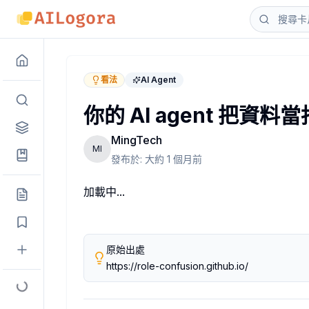
你的 AI agent 把資料當指令執行
我們最近在做一個帶有 agent 操作能力的功能，secu
看法
AI Agent
工程那邊的第一個反應是「我們可以過濾」。但問題就在這裡，p
你的 AI agent 把資料
有個研究把這個問題量化得很清楚。同一個攻擊，如果惡意指令
從產品面看，這件事有幾個地方需要重新設計。
MingTech
第一個是 permission 的顆粒度。很多 agent 功
MI
發布於:
大約 1 個月前
第二個是 approval gate 的位置。現在很多 ag
第三個是 data 和 instruction 的顯式區
加載中...
舉個具體的場景，假設你在做幫使用者整理信件的 AI 功
61% 到 10% 這個數字，我覺得最值得注意的不
這件事現在還是很多 AI 產品的灰色地帶，特別是 age
作者：
MingTech
原始出處
2026-06-27T00:48:14.774+00:00
https://role-confusion.github.io/