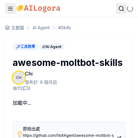
awesome-moltbot-skills
主題牆
AI Agent
#
Skills
Moltbot(clawdbolt) 最近爆火，我也買了一台 Mac mini 玩玩
最近在逛 Github 看別人的嘗試時，發現這個蒐集生態下 skills 的
工具教學
AI Agent
skills 你可以把它想成把 AI 能力拆成一個一個可被裝、可被
這個 repo 蒐集的就是你平常用到 Moltbot 可能會用的模組，
awesome-moltbot-skills
如果你最近也在做 Agent，或是玩 Moltbot，這個清單其實
Chi
CH
以下分成幾類我覺得有意思的
發布於:
6 個月前
112
2
1. 檔案與本地操作類
讀取指定資料夾結構，回傳檔名、大小、修改時間
加載中...
建立／刪除檔案與資料夾
讀寫文字檔、JSON、CSV
把零散檔案內容彙整成一份摘要
原始出處
2. 資料轉換與處理類
https://github.com/VoltAgent/awesome-moltbot-s