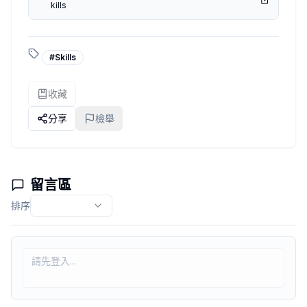
kills
JSON schema 轉換
CSV ↔ JSON 格式互轉
簡單資料清洗（欄位過濾、重新命名、排序）
#
Skills
從結構化資料產生摘要或報表草稿
這種 skill 很適合拿來當中介層
收藏
LLM 不用每次都自己硬算結構，skill 幫它把形狀整理好
3. 外部服務整合類
分享
檢舉
呼叫第三方 API 並回傳結果
把資料送到 webhook
查詢天氣、時間、匯率這類即時資訊
留言區
跟常見 SaaS 做最小整合（只做一件事）
排序
你會發現它們刻意避免「全功能整合」，而是只包一個很明確的
4. 系統工具類
執行 shell 指令（有明確白名單）
取得系統資訊（OS、CPU、記憶體）
環境變數讀取
簡單程序狀態回報