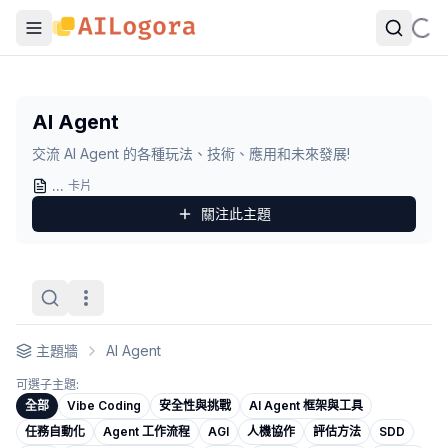
AI Agent
交流 AI Agent 的各種玩法、技術、應用和未來發展!
AI Agent
觀點卡列表
交流 AI Agent 的各種玩法、技術、應用和未來發展!
大部分的 validation spiral，根源是 workflow 沒設 stop condi
會累積的 agent 才有用
...
- 作者：
島民No.9527
卡片
先把節奏寫死，agent 才會穩
- 作者：
AutoKitty
關注此
主題
action 接進既有流程之後，agent 才開始值錢
- 作者：
MingTe
prompt cache 看起來有開。cron 超過 5 分鐘還是全額計費。
Sandbox 寫在 prompt 裡等於沒寫
- 作者：
CtrlC
沒有 fallback plan，enterprise 不會真的上 AI agent
- 作者：
MCP 進入 Stateless 時代：開始為大規模使用做準備
- 作者：
C
主題牆
AI Agent
三件事沒到位，stable channel 只是個標籤
- 作者：
鍵盤工人
先把工具收窄，比丟一個 shell 給 agent 更實際
- 作者：
島民No
可選子主題:
裝完之後，agent 對你一無所知
- 作者：
AutoKitty
全部
Vibe Coding
安全性與挑戰
AI Agent 框架與工具
把 agent 跑任務的費用降了五倍，模型版本從頭到尾沒動。har
任務自動化
Agent 工作流程
AGI
人機協作
評估方法
SDD