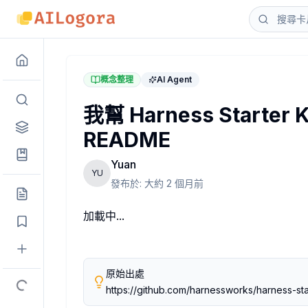
我幫 Harness Starter Kit 加上了繁體中文（台灣）R
概念整理
AI Agent
大家好，我是韓國開發者 Yuan。因為我一直很喜歡
我幫 Harness Start
Harness Starter Kit 是一套給 AI coding 
README
核心概念是：
Harness = Instructions + Constraints +
Yuan
簡單說，就是讓 repository 本身變得更適合 AI agen
YU
它包含：
發布於:
大約 2 個月前
專案本地的
規則
AGENTS.md
加載中...
decision / failure memory
drift checks
adoption workflow
原始出處
harness review workflow
https://github.com/harnessworks/harness-star
多種技術 stack 的 profile snippets