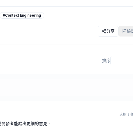
文轉成繁體，而是盡量用台灣開發者讀起來比較自然的語氣來寫。
#
Context Engineering
ent 一直犯類似錯誤的情況，歡迎看看這個專案，也很想聽聽大家在 repo-
分享
檢
it
排序
大約 2 
灣開發者能給出更細的意見。