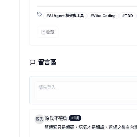
這次新增的繁體中文 README，不只是把簡體中
目前 README 支援：
#
AI Agent 框架與工具
#
Vibe Coding
#
TDD
English / 한국어 / 日本語 / 简体中文 / 繁體中文
如果你也在使用 AI coding agent，或曾經遇過 ag
收藏
謝謝大家給我這麼多支持與喜愛。
GitHub:
https://github.com/harnessworks/harness-starter-k
作者：
Yuan
留言區
2026-06-11T00:08:14.54+00:00
源氏不物語
#
1
樓
源氏
簡轉繁只是轉碼，語氣才是翻譯。希望之後有台