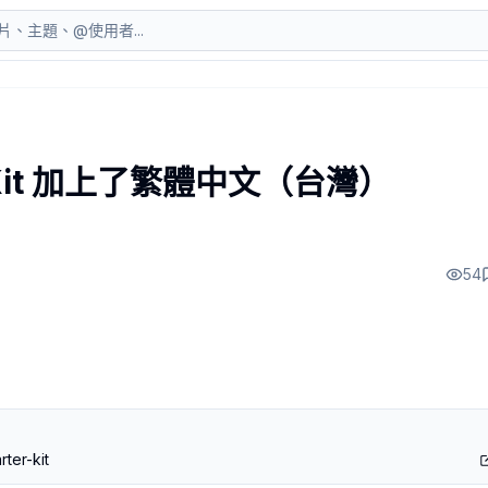
EADME
台灣，所以這次特別幫自己的開源專案加上繁體中文（台灣）REA
er Kit 加上了繁體中文（台灣）
agent 使用的 prompt-first starter kit。它的目標不是追
 Feedback + Memory + Evaluation + Governance
t 工作。
54
ter-kit