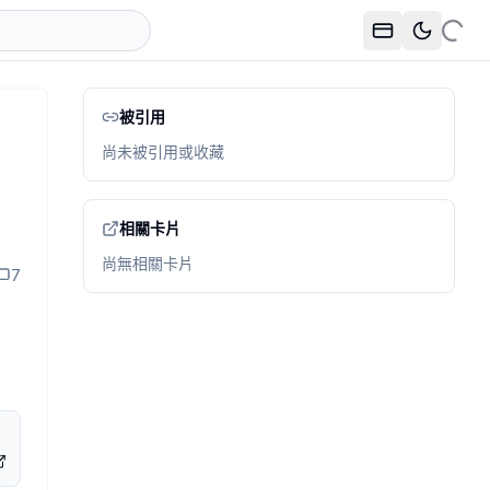
被引用
尚未被引用或收藏
DME。
求更長的 prompt，而是把 agent 常犯的重複錯誤，整理成可以長期留在 r
相關卡片
尚無相關卡片
7