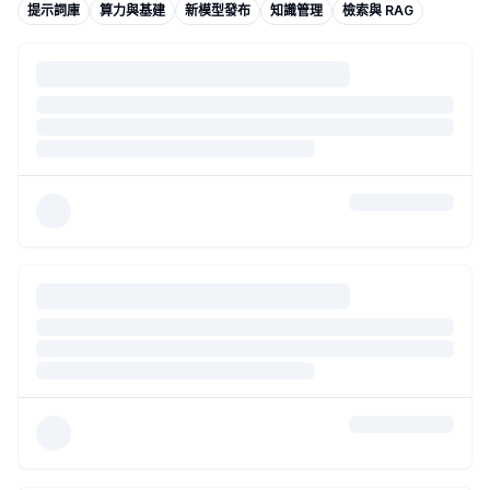
NotebookLM 的多輪對話陷阱
- 作者：
CCL
提示詞庫
算力與基建
新模型發布
知識管理
檢索與 RAG
AI coding agent 排行榜
- 作者：
Stella
AI coding 工具前老闆要先清楚帳...
- 作者：
偉老闆
不同語言在不同模型的Tokenizer上的 token 數計算
- 作者：
C
從 Tags 到 LLM Wiki：知識管理工具的演進與下一個挑戰
- 作
MTP 合進 llama.cpp 後，27B 快了，但我的 35B 沒什麼感覺
本地部署 1T 模型的取捨，整理了一個判斷框架
- 作者：
承翰
24GB M4 跑本地模型的實測策略
- 作者：
鍵盤工人