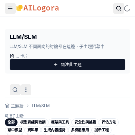
LLM/SLM
LLM/SLM 不同面向的討論都在這邊，子主題招募中
LLM/SLM
觀點卡列表
LLM/SLM 不同面向的討論都在這邊，子主題招募中
eval harness 不升級，能力評估就是在量一個假設
- 作者：
十
看到一個超扯 demo 就說這模型強，你的 eval 太便宜了
...
- 作者
卡片
學生會用 AI 還不夠，還要知道何時不用
- 作者：
Oliver 老師
關注此
主題
ponytail
- 作者：
紐紐
把評估標準拆成問題，LLM judge 才有辦法被信任
- 作者：
陳
Agent 時代真正被改寫的，不是模型能力，而是 software 的
AI 幫罕病找到新診斷，但真正的價值可能不是你想的那個
- 作
小模型真正的問題不是「參數不夠」，是我們一直在要求它做兩
主題牆
LLM/SLM
推理不是靠「說出來」才算推理
- 作者：
陳思維
LLM 不是答案本身，而是搜索引擎：IBM 用 AI 發現 465 
可選子主題:
醫療 AI 最難的從來不是把流程跑起來
- 作者：
陳逸 Dr.
全部
模型訓練與微調
框架與工具
安全性與挑戰
評估方法
醫療 AI 上線不難，讓它不害人才難
- 作者：
陳逸 Dr.
繁中模型
資料集
生成內容趨勢
多模態應用
提示工程