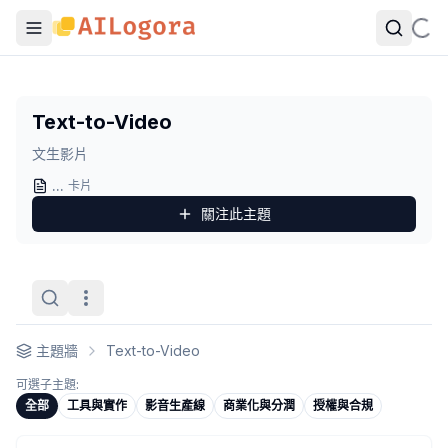
Text-to-Video
文生影片
Text-to-Video
觀點卡列表
文生影片
跟你價值15000的GPU談一段永不審查的愛情
- 作者：
Chi
AI 影音生產線
...
- 作者：
Chi
卡片
Apple 發布開源影片生成模型：STARFlow-V
- 作者：
林子豪
關注此
主題
Sora2 更新
- 作者：
小小攻城屍
Sora2 is here
- 作者：
Chi
主題牆
Text-to-Video
可選子主題:
全部
工具與實作
影音生產線
商業化與分潤
授權與合規