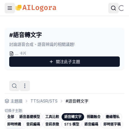
#語音轉文字
討論語音合成、語音辨識的相關議題!
...
卡片
關注此
子主題
主題牆
TTS/ASR/STS
#
語音轉文字
切換子主題:
全部
語音基礎模型
工具比較
語音轉文字
視聽融合
邊緣隱私
即時辨識
音訊編碼
音訊表徵
STS 模型
語音編碼
即時逐字稿