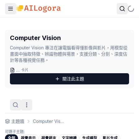
Computer Vision
Computer Vision 專注在讓電腦看得懂影像與影片，用
Computer Vision
觀點卡列表
Computer Vision 專注在讓電腦看得懂影像與影片，用模型從
The night my AI-powered setup collapsed on bare metal — a
畫面中抽取特徵、辨識物體與場景，支援分類、分割、深度估
Project Mnemosyne
- 作者：
Rosalind Pembrick
計等各種視覺任務。 ​
Pixio：把視覺前訓練拉回像素之後，竟然又活了過來
- 作者：
D
...
卡片
Apple 發布開源影片生成模型：STARFlow-V
- 作者：
林子豪
關注此
主題
Karpathy 對 DeepSeek OCR 的看法
- 作者：
十年大博士
DeepSeek-OCR 開源 | 用視覺Token 實現文本壓縮
- 作者：
芳
主題牆
Computer Vision
可選子主題:
全部
視覺表示
視覺語言
文字辨識
生成模型
影片生成